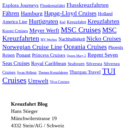
Flusskreuzfahrten
Explora Journeys
Flusskreuzfahrt
Fähren
Hapag-Lloyd Cruises
Hamburg
Holland
Hurtigruten
Kreuzfahrten
America Line
Kreuzfahrt
Kiel
MSC Cruises
MSC
Meyer Werft
Kuoni Cruises
Kreuzfahrten
Nicko Cruises
Nachhaltigkeit
MV Werften
Norwegian Cruise Line
Oceania Cruises
Phoenix
Regent Seven
Ponant
Reisen
Princess Cruises
Queen Mary 2
Seas Cruises
Royal Caribbean
Seabourn
Silversea
Silversea
TUI
Thurgau Travel
Cruises
Swan Hellenic
Themen Kreuzfahrten
Cruises
Umwelt
Viva Cruises
Kreuzfahrt Blog
Hans Stieger
Münchwilerstrasse 19
4332 Stein/AG / Schweiz