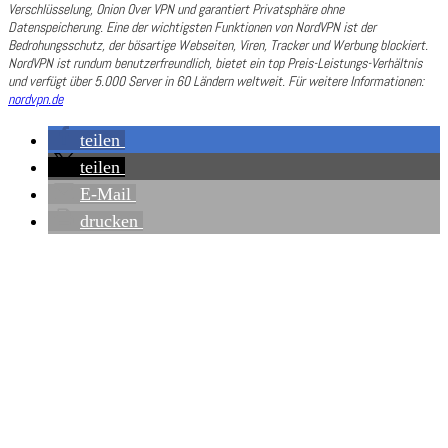
Verschlüsselung, Onion Over VPN und garantiert Privatsphäre ohne
Datenspeicherung. Eine der wichtigsten Funktionen von NordVPN ist der
Bedrohungsschutz, der bösartige Webseiten, Viren, Tracker und Werbung blockiert.
NordVPN ist rundum benutzerfreundlich, bietet ein top Preis-Leistungs-Verhältnis
und verfügt über 5.000 Server in 60 Ländern weltweit. Für weitere Informationen:
nordvpn.de
teilen
teilen
E-Mail
drucken