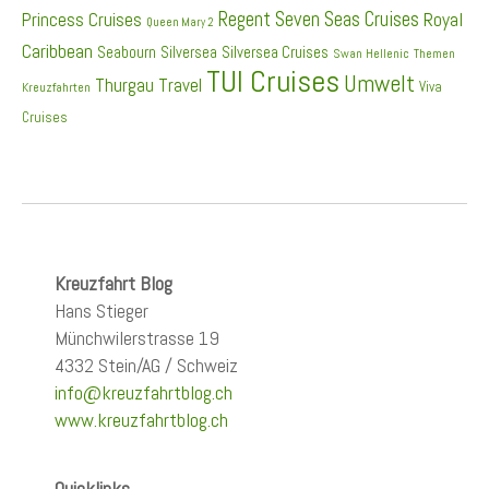
Regent Seven Seas Cruises
Princess Cruises
Royal
Queen Mary 2
Caribbean
Seabourn
Silversea
Silversea Cruises
Swan Hellenic
Themen
TUI Cruises
Umwelt
Thurgau Travel
Viva
Kreuzfahrten
Cruises
Kreuzfahrt Blog
Hans Stieger
Münchwilerstrasse 19
4332 Stein/AG / Schweiz
info@kreuzfahrtblog.ch
www.kreuzfahrtblog.ch
Quicklinks