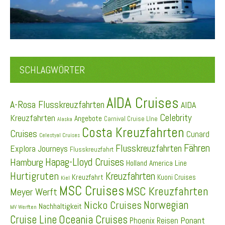
SCHLAGWÖRTER
AIDA Cruises
A-Rosa Flusskreuzfahrten
AIDA
Celebrity
Kreuzfahrten
Angebote
Carnival Cruise LIne
Alaska
Costa Kreuzfahrten
Cruises
Cunard
Celestyal Cruises
Fähren
Flusskreuzfahrten
Explora Journeys
Flusskreuzfahrt
Hapag-Lloyd Cruises
Hamburg
Holland America Line
Hurtigruten
Kreuzfahrten
Kreuzfahrt
Kuoni Cruises
Kiel
MSC Cruises
MSC Kreuzfahrten
Meyer Werft
Norwegian
Nicko Cruises
Nachhaltigkeit
MV Werften
Cruise Line
Oceania Cruises
Ponant
Phoenix Reisen