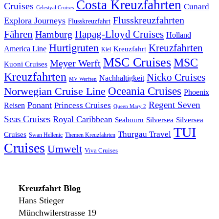
Costa Kreuzfahrten
Cruises
Cunard
Celestyal Cruises
Flusskreuzfahrten
Explora Journeys
Flusskreuzfahrt
Fähren
Hapag-Lloyd Cruises
Hamburg
Holland
Hurtigruten
Kreuzfahrten
America Line
Kreuzfahrt
Kiel
MSC Cruises
MSC
Meyer Werft
Kuoni Cruises
Kreuzfahrten
Nicko Cruises
Nachhaltigkeit
MV Werften
Norwegian Cruise Line
Oceania Cruises
Phoenix
Regent Seven
Ponant
Reisen
Princess Cruises
Queen Mary 2
Seas Cruises
Royal Caribbean
Seabourn
Silversea
Silversea
TUI
Thurgau Travel
Cruises
Swan Hellenic
Themen Kreuzfahrten
Cruises
Umwelt
Viva Cruises
Kreuzfahrt Blog
Hans Stieger
Münchwilerstrasse 19