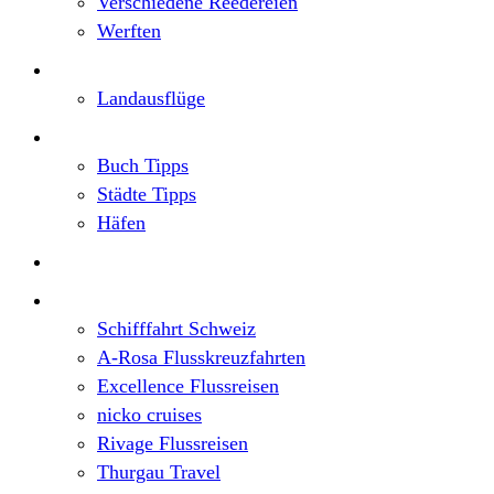
Verschiedene Reedereien
Werften
Angebote
Landausflüge
Neu im Blog
Buch Tipps
Städte Tipps
Häfen
Reiseberichte
Flusskreuzfahrten
Schifffahrt Schweiz
A-Rosa Flusskreuzfahrten
Excellence Flussreisen
nicko cruises
Rivage Flussreisen
Thurgau Travel