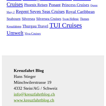
Cruises
Ponant
Phoenix Reisen
Princess Cruises
Queen
Regent Seven Seas Cruises
Royal Caribbean
Mary 2
Seabourn
Silversea
Silversea Cruises
Swan Hellenic
Themen
TUI Cruises
Thurgau Travel
Kreuzfahrten
Umwelt
Viva Cruises
Kreuzfahrt Blog
Hans Stieger
Münchwilerstrasse 19
4332 Stein/AG / Schweiz
info@kreuzfahrtblog.ch
www.kreuzfahrtblog.ch