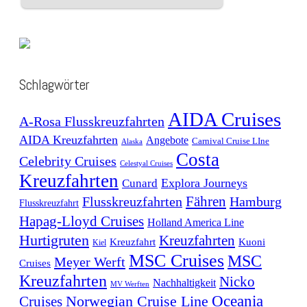
Schlagwörter
AIDA Cruises
A-Rosa Flusskreuzfahrten
AIDA Kreuzfahrten
Angebote
Carnival Cruise LIne
Alaska
Costa
Celebrity Cruises
Celestyal Cruises
Kreuzfahrten
Explora Journeys
Cunard
Fähren
Flusskreuzfahrten
Hamburg
Flusskreuzfahrt
Hapag-Lloyd Cruises
Holland America Line
Hurtigruten
Kreuzfahrten
Kreuzfahrt
Kuoni
Kiel
MSC Cruises
MSC
Meyer Werft
Cruises
Kreuzfahrten
Nicko
Nachhaltigkeit
MV Werften
Norwegian Cruise Line
Oceania
Cruises