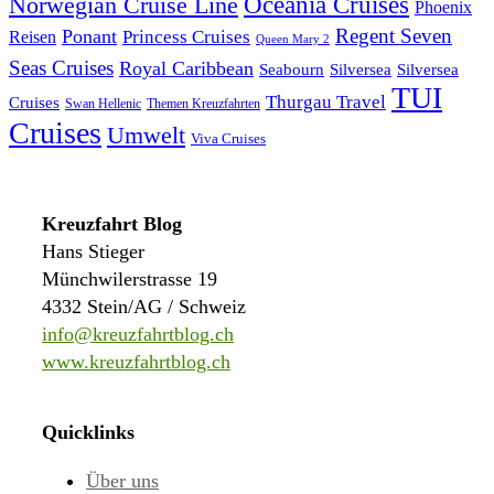
Norwegian Cruise Line
Oceania Cruises
Phoenix
Regent Seven
Ponant
Reisen
Princess Cruises
Queen Mary 2
Seas Cruises
Royal Caribbean
Seabourn
Silversea
Silversea
TUI
Thurgau Travel
Cruises
Swan Hellenic
Themen Kreuzfahrten
Cruises
Umwelt
Viva Cruises
Kreuzfahrt Blog
Hans Stieger
Münchwilerstrasse 19
4332 Stein/AG / Schweiz
info@kreuzfahrtblog.ch
www.kreuzfahrtblog.ch
Quicklinks
Über uns