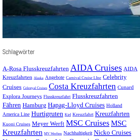
Schlagwörter
AIDA Cruises
A-Rosa Flusskreuzfahrten
AIDA
Celebrity
Kreuzfahrten
Angebote
Carnival Cruise LIne
Alaska
Costa Kreuzfahrten
Cruises
Cunard
Celestyal Cruises
Flusskreuzfahrten
Explora Journeys
Flusskreuzfahrt
Fähren
Hapag-Lloyd Cruises
Hamburg
Holland
Hurtigruten
Kreuzfahrten
America Line
Kreuzfahrt
Kiel
MSC Cruises
MSC
Meyer Werft
Kuoni Cruises
Kreuzfahrten
Nicko Cruises
Nachhaltigkeit
MV Werften