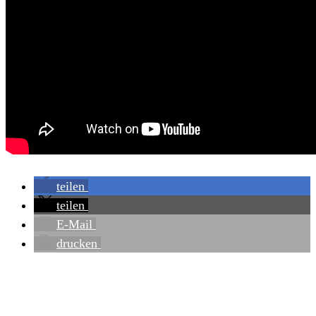
teilen
teilen
E-Mail
drucken