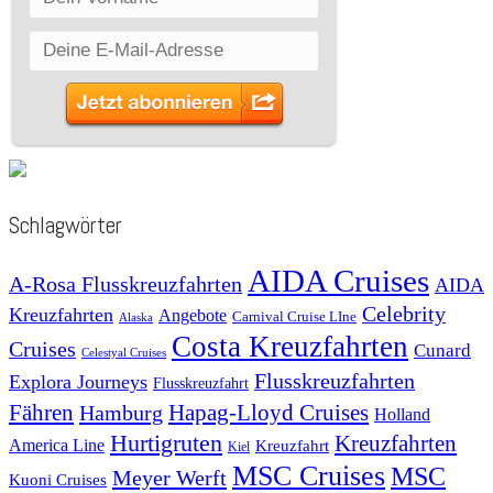
Schlagwörter
AIDA Cruises
A-Rosa Flusskreuzfahrten
AIDA
Celebrity
Kreuzfahrten
Angebote
Carnival Cruise LIne
Alaska
Costa Kreuzfahrten
Cruises
Cunard
Celestyal Cruises
Flusskreuzfahrten
Explora Journeys
Flusskreuzfahrt
Fähren
Hapag-Lloyd Cruises
Hamburg
Holland
Hurtigruten
Kreuzfahrten
America Line
Kreuzfahrt
Kiel
MSC Cruises
MSC
Meyer Werft
Kuoni Cruises