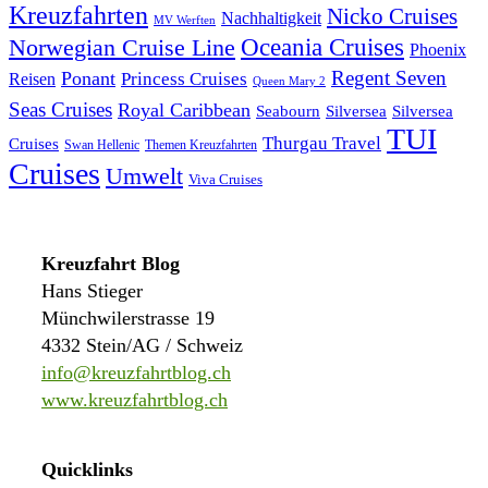
Kreuzfahrten
Nicko Cruises
Nachhaltigkeit
MV Werften
Norwegian Cruise Line
Oceania Cruises
Phoenix
Regent Seven
Ponant
Reisen
Princess Cruises
Queen Mary 2
Seas Cruises
Royal Caribbean
Seabourn
Silversea
Silversea
TUI
Thurgau Travel
Cruises
Swan Hellenic
Themen Kreuzfahrten
Cruises
Umwelt
Viva Cruises
Kreuzfahrt Blog
Hans Stieger
Münchwilerstrasse 19
4332 Stein/AG / Schweiz
info@kreuzfahrtblog.ch
www.kreuzfahrtblog.ch
Quicklinks