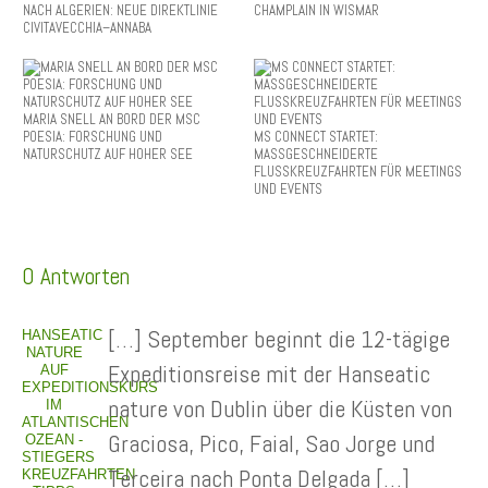
NACH ALGERIEN: NEUE DIREKTLINIE
CHAMPLAIN IN WISMAR
CIVITAVECCHIA–ANNABA
MARIA SNELL AN BORD DER MSC
POESIA: FORSCHUNG UND
MS CONNECT STARTET:
NATURSCHUTZ AUF HOHER SEE
MASSGESCHNEIDERTE
FLUSSKREUZFAHRTEN FÜR MEETINGS
UND EVENTS
0 Antworten
[…] September beginnt die 12-tägige
HANSEATIC
NATURE
Expeditionsreise mit der Hanseatic
AUF
EXPEDITIONSKURS
nature von Dublin über die Küsten von
IM
ATLANTISCHEN
Graciosa, Pico, Faial, Sao Jorge und
OZEAN -
STIEGERS
Terceira nach Ponta Delgada […]
KREUZFAHRTEN