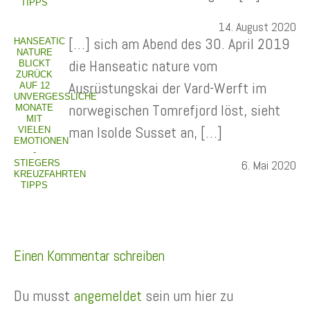
TIPPS
14. August 2020
[…] sich am Abend des 30. April 2019
HANSEATIC
NATURE
die Hanseatic nature vom
BLICKT
ZURÜCK
Ausrüstungskai der Vard-Werft im
AUF 12
UNVERGESSLICHE
norwegischen Tomrefjord löst, sieht
MONATE
MIT
man Isolde Susset an, […]
VIELEN
EMOTIONEN
-
6. Mai 2020
STIEGERS
KREUZFAHRTEN
TIPPS
Einen Kommentar schreiben
Du musst
angemeldet
sein um hier zu