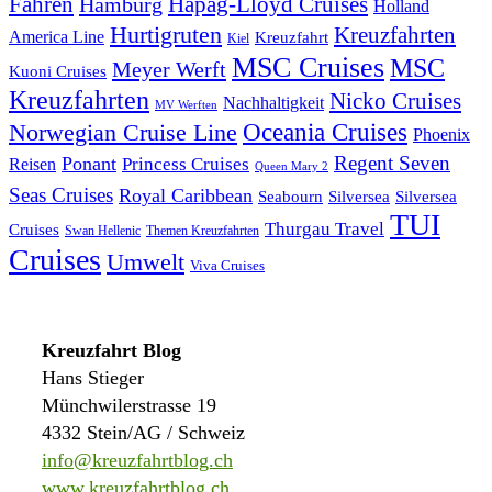
Fähren
Hapag-Lloyd Cruises
Hamburg
Holland
Hurtigruten
Kreuzfahrten
America Line
Kreuzfahrt
Kiel
MSC Cruises
MSC
Meyer Werft
Kuoni Cruises
Kreuzfahrten
Nicko Cruises
Nachhaltigkeit
MV Werften
Norwegian Cruise Line
Oceania Cruises
Phoenix
Regent Seven
Ponant
Reisen
Princess Cruises
Queen Mary 2
Seas Cruises
Royal Caribbean
Seabourn
Silversea
Silversea
TUI
Thurgau Travel
Cruises
Swan Hellenic
Themen Kreuzfahrten
Cruises
Umwelt
Viva Cruises
Kreuzfahrt Blog
Hans Stieger
Münchwilerstrasse 19
4332 Stein/AG / Schweiz
info@kreuzfahrtblog.ch
www.kreuzfahrtblog.ch