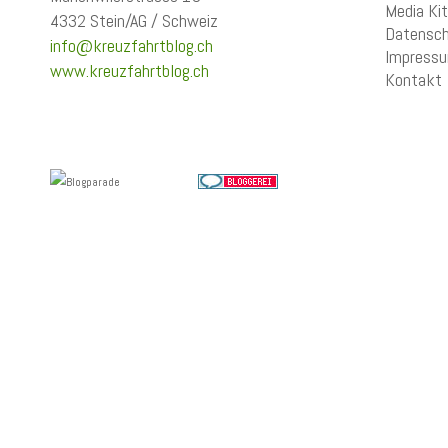
Media Kit
4332 Stein/AG / Schweiz
Datensch
info@kreuzfahrtblog.ch
Impress
www.kreuzfahrtblog.ch
Kontakt
Wir verwenden Cookies, um Inhalte zu personalisieren, Funktionen
für soziale Medien anbieten zu können und die Zugriffe auf unsere