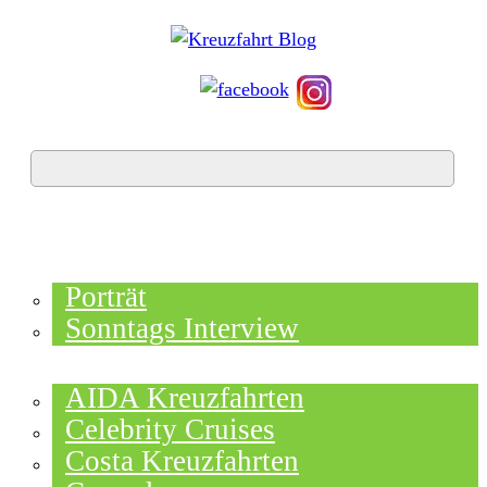
HOME
TOP NEWS
Porträt
Sonntags Interview
SCHIFFE / REEDEREIEN
AIDA Kreuzfahrten
Celebrity Cruises
Costa Kreuzfahrten