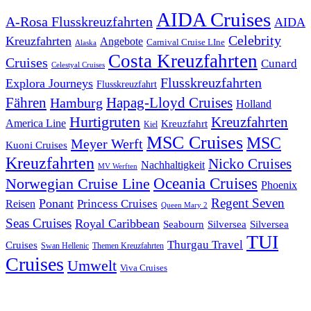
AIDA Cruises
A-Rosa Flusskreuzfahrten
AIDA
Celebrity
Kreuzfahrten
Angebote
Carnival Cruise LIne
Alaska
Costa Kreuzfahrten
Cruises
Cunard
Celestyal Cruises
Flusskreuzfahrten
Explora Journeys
Flusskreuzfahrt
Fähren
Hapag-Lloyd Cruises
Hamburg
Holland
Hurtigruten
Kreuzfahrten
America Line
Kreuzfahrt
Kiel
MSC Cruises
MSC
Meyer Werft
Kuoni Cruises
Kreuzfahrten
Nicko Cruises
Nachhaltigkeit
MV Werften
Norwegian Cruise Line
Oceania Cruises
Phoenix
Regent Seven
Ponant
Reisen
Princess Cruises
Queen Mary 2
Seas Cruises
Royal Caribbean
Seabourn
Silversea
Silversea
TUI
Thurgau Travel
Cruises
Swan Hellenic
Themen Kreuzfahrten
Cruises
Umwelt
Viva Cruises