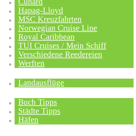
Cunard
Hapag-Lloyd
MSC Kreuzfahrten
Norwegian Cruise Line
Royal Caribbean
TUI Cruises / Mein Schiff
Verschiedene Reedereien
Werften
ANGEBOTE
Landausflüge
NEU IM BLOG
Buch Tipps
Städte Tipps
Häfen
REISEBERICHTE