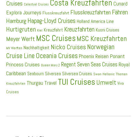
Costa Kreuzfahrten
Cruises
Cunard
Celestyal Cruises
Fähren
Flusskreuzfahrten
Explora Journeys
Flusskreuzfahrt
Hapag-Lloyd Cruises
Hamburg
Holland America Line
Hurtigruten
Kreuzfahrten
Kreuzfahrt
Kuoni Cruises
Kiel
MSC Cruises
MSC Kreuzfahrten
Meyer Werft
Norwegian
Nicko Cruises
Nachhaltigkeit
MV Werften
Cruise Line
Oceania Cruises
Ponant
Phoenix Reisen
Regent Seven Seas Cruises
Princess Cruises
Royal
Queen Mary 2
Caribbean
Seabourn
Silversea
Silversea Cruises
Swan Hellenic
Themen
TUI Cruises
Umwelt
Thurgau Travel
Viva
Kreuzfahrten
Cruises