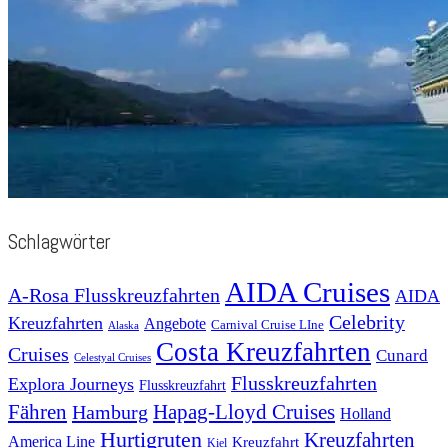
Schlagwörter
AIDA Cruises
A-Rosa Flusskreuzfahrten
AIDA
Celebrity
Kreuzfahrten
Angebote
Carnival Cruise LIne
Alaska
Costa Kreuzfahrten
Cruises
Cunard
Celestyal Cruises
Flusskreuzfahrten
Explora Journeys
Flusskreuzfahrt
Fähren
Hapag-Lloyd Cruises
Hamburg
Holland
Hurtigruten
Kreuzfahrten
America Line
Kreuzfahrt
Kiel