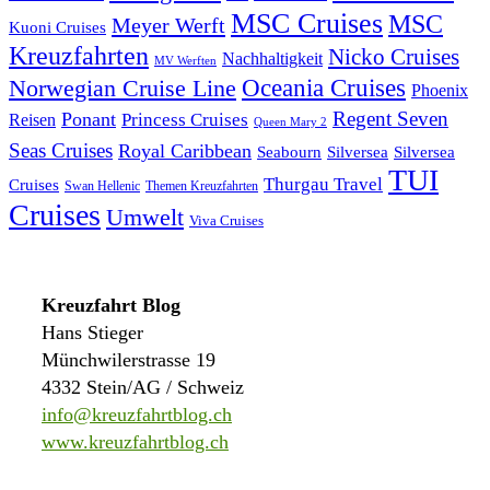
MSC Cruises
MSC
Meyer Werft
Kuoni Cruises
Kreuzfahrten
Nicko Cruises
Nachhaltigkeit
MV Werften
Norwegian Cruise Line
Oceania Cruises
Phoenix
Regent Seven
Ponant
Reisen
Princess Cruises
Queen Mary 2
Seas Cruises
Royal Caribbean
Seabourn
Silversea
Silversea
TUI
Thurgau Travel
Cruises
Swan Hellenic
Themen Kreuzfahrten
Cruises
Umwelt
Viva Cruises
Kreuzfahrt Blog
Hans Stieger
Münchwilerstrasse 19
4332 Stein/AG / Schweiz
info@kreuzfahrtblog.ch
www.kreuzfahrtblog.ch