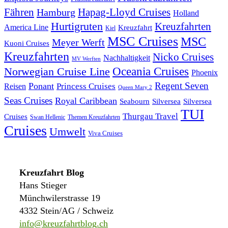
Fähren
Hapag-Lloyd Cruises
Hamburg
Holland
Hurtigruten
Kreuzfahrten
America Line
Kreuzfahrt
Kiel
MSC Cruises
MSC
Meyer Werft
Kuoni Cruises
Kreuzfahrten
Nicko Cruises
Nachhaltigkeit
MV Werften
Norwegian Cruise Line
Oceania Cruises
Phoenix
Regent Seven
Ponant
Reisen
Princess Cruises
Queen Mary 2
Seas Cruises
Royal Caribbean
Seabourn
Silversea
Silversea
TUI
Thurgau Travel
Cruises
Swan Hellenic
Themen Kreuzfahrten
Cruises
Umwelt
Viva Cruises
Kreuzfahrt Blog
Hans Stieger
Münchwilerstrasse 19
4332 Stein/AG / Schweiz
info@kreuzfahrtblog.ch