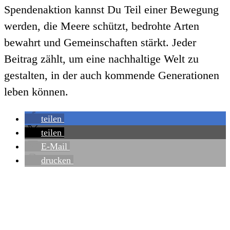
Spendenaktion
kannst
Du
Teil
einer
Bewegung
werden,
die
Meere
schützt,
bedrohte
Arten
bewahrt
und
Gemeinschaften
stärkt.
Jeder
Beitrag
zählt,
um
eine
nachhaltige
Welt
zu
gestalten,
in
der
auch
kommende
Generationen
leben
können.
teilen
teilen
E-Mail
drucken