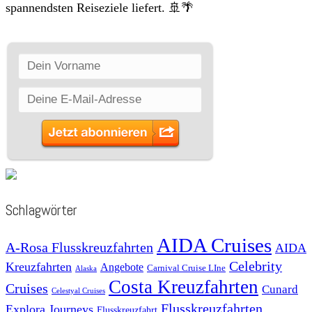
spannendsten Reiseziele liefert. 🚢🌴
Schlagwörter
AIDA Cruises
A-Rosa Flusskreuzfahrten
AIDA
Celebrity
Kreuzfahrten
Angebote
Carnival Cruise LIne
Alaska
Costa Kreuzfahrten
Cruises
Cunard
Celestyal Cruises
Flusskreuzfahrten
Explora Journeys
Flusskreuzfahrt