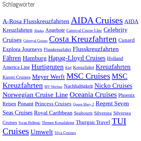
Schlagwörter
AIDA Cruises
A-Rosa Flusskreuzfahrten
AIDA
Celebrity
Kreuzfahrten
Angebote
Carnival Cruise LIne
Alaska
Costa Kreuzfahrten
Cruises
Cunard
Celestyal Cruises
Flusskreuzfahrten
Explora Journeys
Flusskreuzfahrt
Fähren
Hapag-Lloyd Cruises
Hamburg
Holland
Hurtigruten
Kreuzfahrten
America Line
Kreuzfahrt
Kiel
MSC Cruises
MSC
Meyer Werft
Kuoni Cruises
Kreuzfahrten
Nicko Cruises
Nachhaltigkeit
MV Werften
Norwegian Cruise Line
Oceania Cruises
Phoenix
Regent Seven
Ponant
Reisen
Princess Cruises
Queen Mary 2
Seas Cruises
Royal Caribbean
Seabourn
Silversea
Silversea
TUI
Thurgau Travel
Cruises
Swan Hellenic
Themen Kreuzfahrten
Cruises
Umwelt
Viva Cruises