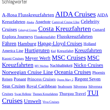
Schlagwörter
AIDA Cruises
A-Rosa Flusskreuzfahrten
AIDA
Celebrity
Kreuzfahrten
Angebote
Carnival Cruise LIne
Alaska
Costa Kreuzfahrten
Cruises
Cunard
Celestyal Cruises
Flusskreuzfahrten
Explora Journeys
Flusskreuzfahrt
Fähren
Hapag-Lloyd Cruises
Hamburg
Holland
Hurtigruten
Kreuzfahrten
America Line
Kreuzfahrt
Kiel
MSC Cruises
MSC
Meyer Werft
Kuoni Cruises
Kreuzfahrten
Nicko Cruises
Nachhaltigkeit
MV Werften
Norwegian Cruise Line
Oceania Cruises
Phoenix
Regent Seven
Ponant
Reisen
Princess Cruises
Queen Mary 2
Seas Cruises
Royal Caribbean
Seabourn
Silversea
Silversea
TUI
Thurgau Travel
Cruises
Swan Hellenic
Themen Kreuzfahrten
Cruises
Umwelt
Viva Cruises