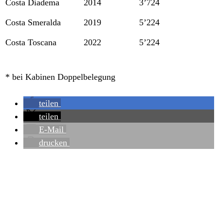
Costa Diadema
2014
3’724
Costa Smeralda
2019
5’224
Costa Toscana
2022
5’224
* bei Kabinen Doppelbelegung
teilen
teilen
E-Mail
drucken