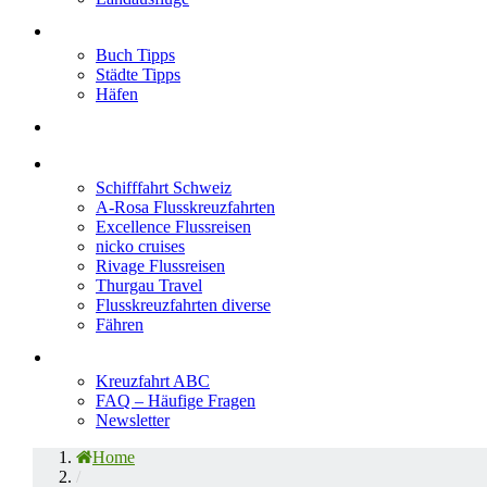
Neu im Blog
Buch Tipps
Städte Tipps
Häfen
Reiseberichte
Flusskreuzfahrten
Schifffahrt Schweiz
A-Rosa Flusskreuzfahrten
Excellence Flussreisen
nicko cruises
Rivage Flussreisen
Thurgau Travel
Flusskreuzfahrten diverse
Fähren
Wissen
Kreuzfahrt ABC
FAQ – Häufige Fragen
Newsletter
Home
/