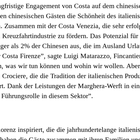
angfristige Engagement von Costa auf dem chinesi
n chinesischen Gästen die Schönheit des italienis
en. Zusammen mit der Costa Venezia, die sehr erfol
 Kreuzfahrtindustrie zu fördern. Das Potenzial fü
iger als 2% der Chinesen aus, die im Ausland Url
r Costa Firenze”, sagte Luigi Matarazzo, Fincanti
n, was wir tun können und wohin wir wollen. Aber 
 Crociere, die die Tradition der italienischen Pr
ührt. Dank der Leistungen der Marghera-Werft in
e Führungsrolle in diesem Sektor”.
renz inspiriert, die die jahrhundertelange italien
haben die Gäste zusammen mit ihren Familien und 