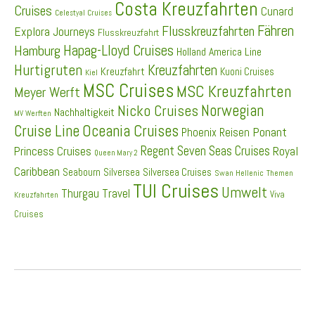
Costa Kreuzfahrten
Cruises
Cunard
Celestyal Cruises
Fähren
Flusskreuzfahrten
Explora Journeys
Flusskreuzfahrt
Hapag-Lloyd Cruises
Hamburg
Holland America Line
Hurtigruten
Kreuzfahrten
Kreuzfahrt
Kuoni Cruises
Kiel
MSC Cruises
MSC Kreuzfahrten
Meyer Werft
Norwegian
Nicko Cruises
Nachhaltigkeit
MV Werften
Cruise Line
Oceania Cruises
Ponant
Phoenix Reisen
Regent Seven Seas Cruises
Princess Cruises
Royal
Queen Mary 2
Caribbean
Seabourn
Silversea
Silversea Cruises
Swan Hellenic
Themen
TUI Cruises
Umwelt
Thurgau Travel
Viva
Kreuzfahrten
Cruises