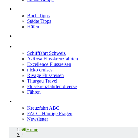
Neu im Blog
Buch Tipps
Städte Tipps
Häfen
Reiseberichte
Flusskreuzfahrten
Schifffahrt Schweiz
A-Rosa Flusskreuzfahrten
Excellence Flussreisen
nicko cruises
Rivage Flussreisen
Thurgau Travel
Flusskreuzfahrten diverse
Fähren
Wissen
Kreuzfahrt ABC
FAQ – Häufige Fragen
Newsletter
Home
/