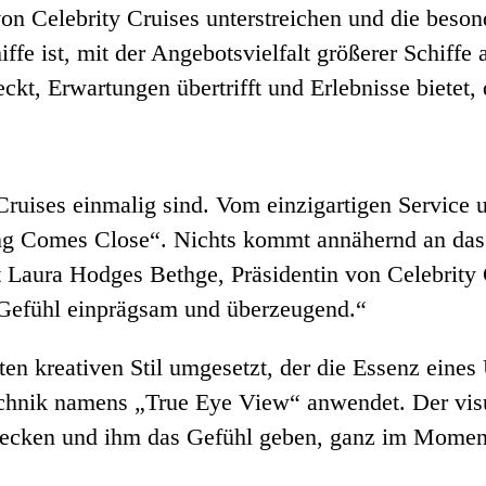
von Celebrity Cruises unterstreichen und die bes
iffe ist, mit der Angebotsvielfalt größerer Schiff
kt, Erwartungen übertrifft und Erlebnisse bietet, 
Cruises einmalig sind. Vom einzigartigen Service 
ng Comes Close“. Nichts kommt annähernd an das 
t Laura Hodges Bethge, Präsidentin von Celebrity 
s Gefühl einprägsam und überzeugend.“
en kreativen Stil umgesetzt, der die Essenz eines 
chnik namens „True Eye View“ anwendet. Der visue
wecken und ihm das Gefühl geben, ganz im Moment