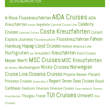
SCHLAGWÖRTER
AIDA Cruises
A-Rosa Flusskreuzfahrten
AIDA
Celebrity
Kreuzfahrten
Angebote
Carnival Cruise LIne
Alaska
Costa Kreuzfahrten
Cruises
Cunard
Celestyal Cruises
Fähren
Flusskreuzfahrten
Explora Journeys
Flusskreuzfahrt
Hapag-Lloyd Cruises
Hamburg
Holland America Line
Hurtigruten
Kreuzfahrten
Kreuzfahrt
Kuoni Cruises
Kiel
MSC Cruises
MSC Kreuzfahrten
Meyer Werft
Norwegian
Nicko Cruises
Nachhaltigkeit
MV Werften
Cruise Line
Oceania Cruises
Ponant
Phoenix Reisen
Regent Seven Seas Cruises
Princess Cruises
Royal
Queen Mary 2
Caribbean
Seabourn
Silversea
Silversea Cruises
Swan Hellenic
Themen
TUI Cruises
Umwelt
Thurgau Travel
Viva
Kreuzfahrten
Cruises