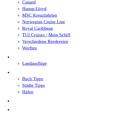
Cunard
Hapag-Lloyd
MSC Kreuzfahrten
Norwegian Cruise Line
Royal Caribbean
TUI Cruises / Mein Schiff
Verschiedene Reedereien
Werften
Angebote
Landausflüge
Neu im Blog
Buch Tipps
Städte Tipps
Häfen
Reiseberichte
Flusskreuzfahrten