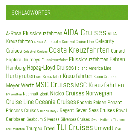
SCHLAGWÖRTER
AIDA Cruises
A-Rosa Flusskreuzfahrten
AIDA
Celebrity
Kreuzfahrten
Angebote
Carnival Cruise LIne
Alaska
Costa Kreuzfahrten
Cruises
Cunard
Celestyal Cruises
Fähren
Flusskreuzfahrten
Explora Journeys
Flusskreuzfahrt
Hapag-Lloyd Cruises
Hamburg
Holland America Line
Hurtigruten
Kreuzfahrten
Kreuzfahrt
Kuoni Cruises
Kiel
MSC Cruises
MSC Kreuzfahrten
Meyer Werft
Norwegian
Nicko Cruises
Nachhaltigkeit
MV Werften
Cruise Line
Oceania Cruises
Ponant
Phoenix Reisen
Regent Seven Seas Cruises
Princess Cruises
Royal
Queen Mary 2
Caribbean
Seabourn
Silversea
Silversea Cruises
Swan Hellenic
Themen
TUI Cruises
Umwelt
Thurgau Travel
Viva
Kreuzfahrten