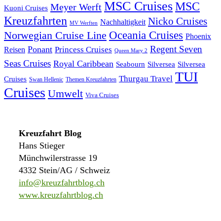
MSC Cruises
MSC
Meyer Werft
Kuoni Cruises
Kreuzfahrten
Nicko Cruises
Nachhaltigkeit
MV Werften
Norwegian Cruise Line
Oceania Cruises
Phoenix
Regent Seven
Ponant
Reisen
Princess Cruises
Queen Mary 2
Seas Cruises
Royal Caribbean
Seabourn
Silversea
Silversea
TUI
Thurgau Travel
Cruises
Swan Hellenic
Themen Kreuzfahrten
Cruises
Umwelt
Viva Cruises
Kreuzfahrt Blog
Hans Stieger
Münchwilerstrasse 19
4332 Stein/AG / Schweiz
info@kreuzfahrtblog.ch
www.kreuzfahrtblog.ch