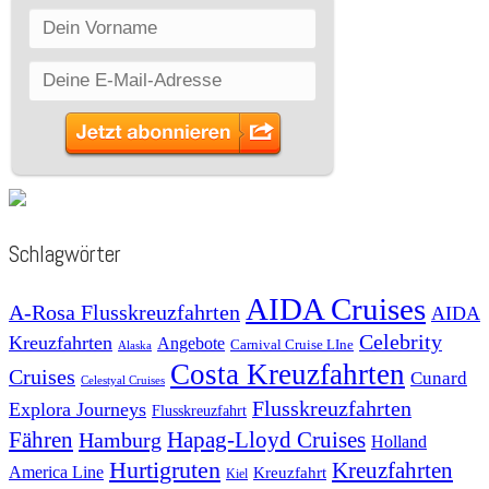
Schlagwörter
AIDA Cruises
A-Rosa Flusskreuzfahrten
AIDA
Celebrity
Kreuzfahrten
Angebote
Carnival Cruise LIne
Alaska
Costa Kreuzfahrten
Cruises
Cunard
Celestyal Cruises
Flusskreuzfahrten
Explora Journeys
Flusskreuzfahrt
Fähren
Hapag-Lloyd Cruises
Hamburg
Holland
Hurtigruten
Kreuzfahrten
America Line
Kreuzfahrt
Kiel