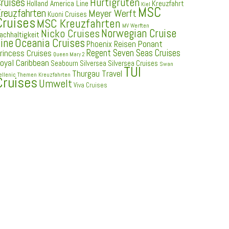
ruises
Hurtigruten
Holland America Line
Kreuzfahrt
Kiel
MSC
reuzfahrten
Meyer Werft
Kuoni Cruises
Cruises
MSC Kreuzfahrten
MV Werften
Norwegian Cruise
Nicko Cruises
achhaltigkeit
ine
Oceania Cruises
Ponant
Phoenix Reisen
Regent Seven Seas Cruises
rincess Cruises
Queen Mary 2
oyal Caribbean
Seabourn
Silversea
Silversea Cruises
Swan
TUI
Thurgau Travel
ellenic
Themen Kreuzfahrten
Cruises
Umwelt
Viva Cruises