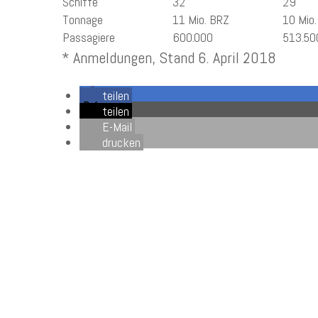
Schiffe
32
29
Tonnage
11 Mio. BRZ
10 Mio
Passagiere
600.000
513.50
* Anmeldungen, Stand 6. April 2018
teilen
teilen
E-Mail
drucken