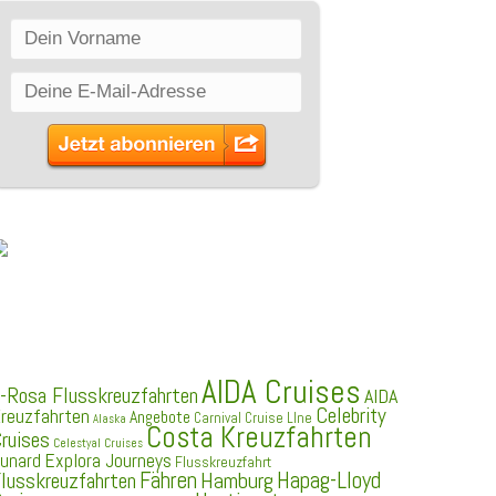
SCHLAGWÖRTER
AIDA Cruises
-Rosa Flusskreuzfahrten
AIDA
Celebrity
reuzfahrten
Angebote
Carnival Cruise LIne
Alaska
Costa Kreuzfahrten
ruises
Celestyal Cruises
Explora Journeys
unard
Flusskreuzfahrt
Fähren
Hapag-Lloyd
Hamburg
lusskreuzfahrten