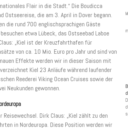
ationales Flair in die Stadt.“ Die Boudicca
M
d Ostseereise, die am 3. April in Dover begann.
en die rund 700 englischsprachigen Gäste
m
, besuchen etwa Lübeck, das Ostseebad Laboe
laus: „Kiel ist der Kreuzfahrthafen für
sätze von ca. 10 Mio. Euro pro Jahr und sind von
enauen Effekte werden wir in dieser Saison mit
 verzeichnet Kiel 23 Anläufe während laufender
schen Reederei Viking Ocean Cruises sowie der
B
zwei Neukunden gewonnen.
d
D
Nordeuropa
d
s
 Reisewechsel. Dirk Claus: „Kiel zählt zu den
hrten in Nordeuropa. Diese Position werden wir