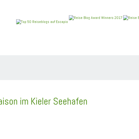
REIEN
ANGEBOTE
NEU IM BLOG
REISEBERICHT
aison im Kieler Seehafen