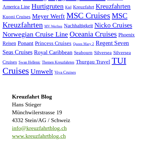
Hurtigruten
Kreuzfahrten
America Line
Kreuzfahrt
Kiel
MSC Cruises
MSC
Meyer Werft
Kuoni Cruises
Kreuzfahrten
Nicko Cruises
Nachhaltigkeit
MV Werften
Norwegian Cruise Line
Oceania Cruises
Phoenix
Regent Seven
Ponant
Reisen
Princess Cruises
Queen Mary 2
Seas Cruises
Royal Caribbean
Seabourn
Silversea
Silversea
TUI
Thurgau Travel
Cruises
Swan Hellenic
Themen Kreuzfahrten
Cruises
Umwelt
Viva Cruises
Kreuzfahrt Blog
Hans Stieger
Münchwilerstrasse 19
4332 Stein/AG / Schweiz
info@kreuzfahrtblog.ch
www.kreuzfahrtblog.ch