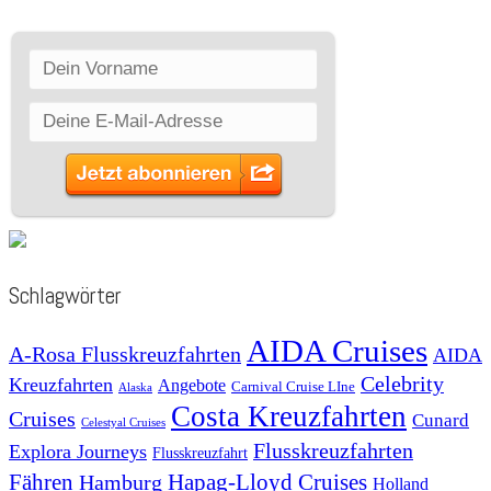
Schlagwörter
AIDA Cruises
A-Rosa Flusskreuzfahrten
AIDA
Celebrity
Kreuzfahrten
Angebote
Carnival Cruise LIne
Alaska
Costa Kreuzfahrten
Cruises
Cunard
Celestyal Cruises
Flusskreuzfahrten
Explora Journeys
Flusskreuzfahrt
Fähren
Hapag-Lloyd Cruises
Hamburg
Holland