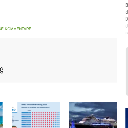
B
d
D
d
NE KOMMENTARE
s
og