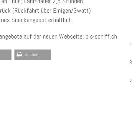
 ab Thun; Fahrtdauer 2,5 Stunden.
rück (Rückfahrt über Einigen/Gwatt)
ines Snackangebot erhältlich.
angebote auf der neuen Webseite: bls-schiff.ch
m
drucken
R
u