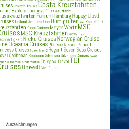
Costa Kreuzfahrten
ruises
Celestyal Cruises
Explora Journeys
unard
Flusskreuzfahrt
Fähren
Hapag-Lloyd
Hamburg
lusskreuzfahrten
ruises
Hurtigruten
Holland America Line
Kreuzfahrt
Kiel
MSC
reuzfahrten
Meyer Werft
Kuoni Cruises
Cruises
MSC Kreuzfahrten
MV Werften
Norwegian Cruise
Nicko Cruises
achhaltigkeit
ine
Oceania Cruises
Ponant
Phoenix Reisen
Regent Seven Seas Cruises
rincess Cruises
Queen Mary 2
oyal Caribbean
Seabourn
Silversea
Silversea Cruises
Swan
TUI
Thurgau Travel
ellenic
Themen Kreuzfahrten
Cruises
Umwelt
Viva Cruises
Auszeichnungen