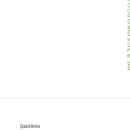
C
C
F
C
K
N
L
P
R
H
Quicklinks