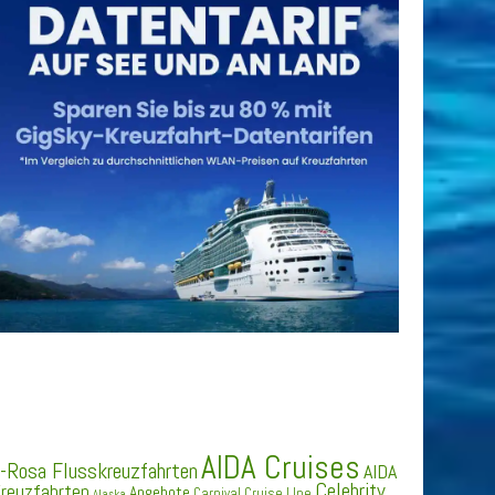
SCHLAGWÖRTER
AIDA Cruises
-Rosa Flusskreuzfahrten
AIDA
Celebrity
reuzfahrten
Angebote
Carnival Cruise LIne
Alaska