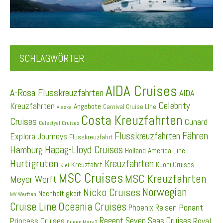
SCHLAGWÖRTER
AIDA Cruises
A-Rosa Flusskreuzfahrten
AIDA
Celebrity
Kreuzfahrten
Angebote
Carnival Cruise LIne
Alaska
Costa Kreuzfahrten
Cruises
Cunard
Celestyal Cruises
Fähren
Flusskreuzfahrten
Explora Journeys
Flusskreuzfahrt
Hapag-Lloyd Cruises
Hamburg
Holland America Line
Hurtigruten
Kreuzfahrten
Kreuzfahrt
Kuoni Cruises
Kiel
MSC Cruises
MSC Kreuzfahrten
Meyer Werft
Norwegian
Nicko Cruises
Nachhaltigkeit
MV Werften
Cruise Line
Oceania Cruises
Ponant
Phoenix Reisen
Regent Seven Seas Cruises
Princess Cruises
Royal
Queen Mary 2