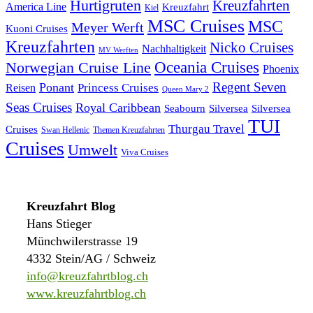
Hurtigruten
Kreuzfahrten
America Line
Kreuzfahrt
Kiel
MSC Cruises
MSC
Meyer Werft
Kuoni Cruises
Kreuzfahrten
Nicko Cruises
Nachhaltigkeit
MV Werften
Norwegian Cruise Line
Oceania Cruises
Phoenix
Regent Seven
Ponant
Reisen
Princess Cruises
Queen Mary 2
Seas Cruises
Royal Caribbean
Seabourn
Silversea
Silversea
TUI
Thurgau Travel
Cruises
Swan Hellenic
Themen Kreuzfahrten
Cruises
Umwelt
Viva Cruises
Kreuzfahrt Blog
Hans Stieger
Münchwilerstrasse 19
4332 Stein/AG / Schweiz
info@kreuzfahrtblog.ch
www.kreuzfahrtblog.ch