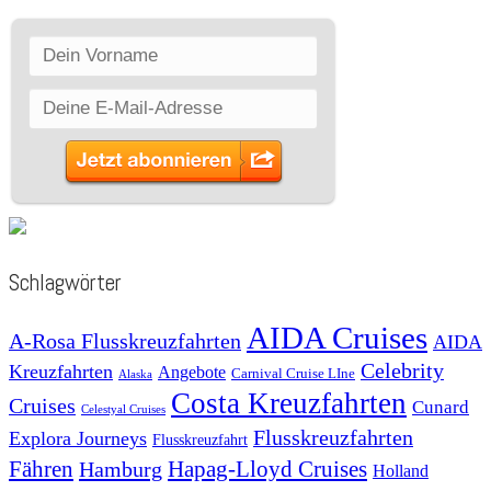
Schlagwörter
AIDA Cruises
A-Rosa Flusskreuzfahrten
AIDA
Celebrity
Kreuzfahrten
Angebote
Carnival Cruise LIne
Alaska
Costa Kreuzfahrten
Cruises
Cunard
Celestyal Cruises
Flusskreuzfahrten
Explora Journeys
Flusskreuzfahrt
Fähren
Hapag-Lloyd Cruises
Hamburg
Holland