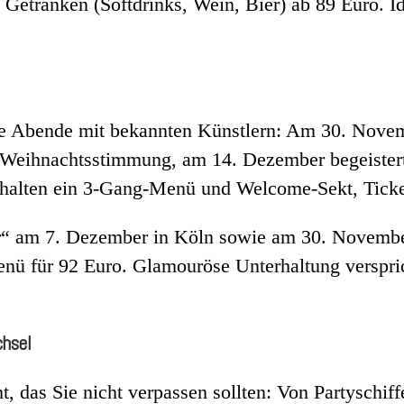
Getränken (Softdrinks, Wein, Bier) ab 89 Euro. Ide
me Abende mit bekannten Künstlern: Am 30. Novem
Weihnachtsstimmung, am 14. Dezember begeistert
inhalten ein 3-Gang-Menü und Welcome-Sekt, Ticke
er“ am 7. Dezember in Köln sowie am 30. Novembe
nü für 92 Euro. Glamouröse Unterhaltung verspri
chsel
ht, das Sie nicht verpassen sollten: Von Partyschi