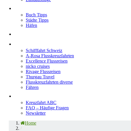
Neu im Blog
Buch Tipps
Städte Tipps
Häfen
Reiseberichte
Flusskreuzfahrten
Schifffahrt Schweiz
A-Rosa Flusskreuzfahrten
Excellence Flussreisen
nicko cruises
Rivage Flussreisen
Thurgau Travel
Flusskreuzfahrten diverse
Fähren
Wissen
Kreuzfahrt ABC
FAQ – Häufige Fragen
Newsletter
Home
/