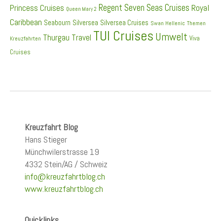
Regent Seven Seas Cruises
Princess Cruises
Royal
Queen Mary 2
Caribbean
Seabourn
Silversea
Silversea Cruises
Swan Hellenic
Themen
TUI Cruises
Umwelt
Thurgau Travel
Viva
Kreuzfahrten
Cruises
Kreuzfahrt Blog
Hans Stieger
Münchwilerstrasse 19
4332 Stein/AG / Schweiz
info@kreuzfahrtblog.ch
www.kreuzfahrtblog.ch
Quicklinks