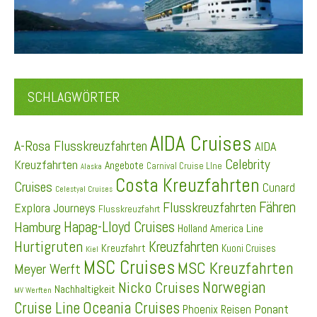
SCHLAGWÖRTER
AIDA Cruises
A-Rosa Flusskreuzfahrten
AIDA
Celebrity
Kreuzfahrten
Angebote
Carnival Cruise LIne
Alaska
Costa Kreuzfahrten
Cruises
Cunard
Celestyal Cruises
Fähren
Flusskreuzfahrten
Explora Journeys
Flusskreuzfahrt
Hapag-Lloyd Cruises
Hamburg
Holland America Line
Hurtigruten
Kreuzfahrten
Kreuzfahrt
Kuoni Cruises
Kiel
MSC Cruises
MSC Kreuzfahrten
Meyer Werft
Norwegian
Nicko Cruises
Nachhaltigkeit
MV Werften
Cruise Line
Oceania Cruises
Ponant
Phoenix Reisen