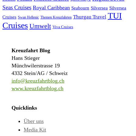
Seas Cruises
Royal Caribbean
Seabourn
Silversea
Silversea
TUI
Thurgau Travel
Cruises
Swan Hellenic
Themen Kreuzfahrten
Cruises
Umwelt
Viva Cruises
Kreuzfahrt Blog
Hans Stieger
Münchwilerstrasse 19
4332 Stein/AG / Schweiz
info@kreuzfahrtblog.ch
www.kreuzfahrtblog.ch
Quicklinks
Über uns
Media Kit