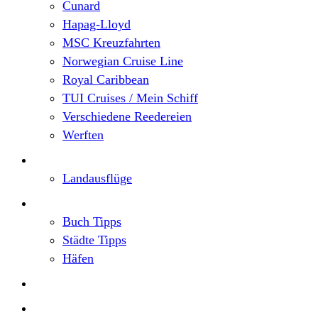
Cunard
Hapag-Lloyd
MSC Kreuzfahrten
Norwegian Cruise Line
Royal Caribbean
TUI Cruises / Mein Schiff
Verschiedene Reedereien
Werften
Angebote
Landausflüge
Neu im Blog
Buch Tipps
Städte Tipps
Häfen
Reiseberichte
Flusskreuzfahrten