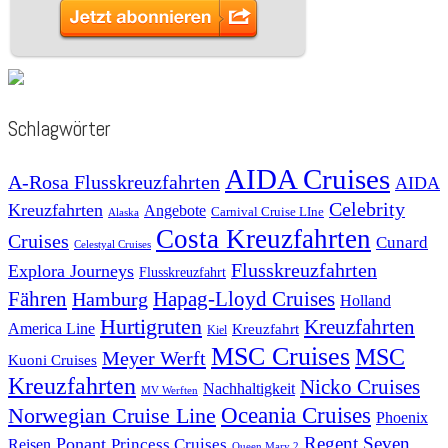
Schlagwörter
AIDA Cruises
A-Rosa Flusskreuzfahrten
AIDA
Celebrity
Kreuzfahrten
Angebote
Carnival Cruise LIne
Alaska
Costa Kreuzfahrten
Cruises
Cunard
Celestyal Cruises
Flusskreuzfahrten
Explora Journeys
Flusskreuzfahrt
Fähren
Hapag-Lloyd Cruises
Hamburg
Holland
Hurtigruten
Kreuzfahrten
America Line
Kreuzfahrt
Kiel
MSC Cruises
MSC
Meyer Werft
Kuoni Cruises
Kreuzfahrten
Nicko Cruises
Nachhaltigkeit
MV Werften
Norwegian Cruise Line
Oceania Cruises
Phoenix
Regent Seven
Ponant
Reisen
Princess Cruises
Queen Mary 2