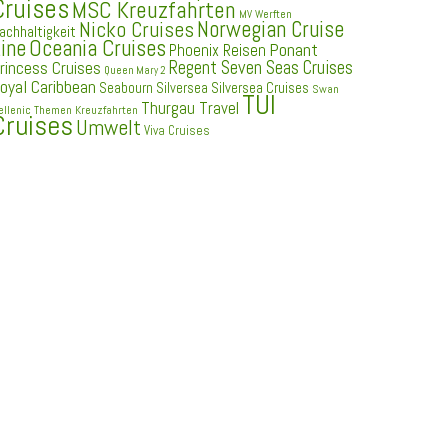
Cruises
MSC Kreuzfahrten
MV Werften
Norwegian Cruise
Nicko Cruises
achhaltigkeit
ine
Oceania Cruises
Ponant
Phoenix Reisen
Regent Seven Seas Cruises
rincess Cruises
Queen Mary 2
oyal Caribbean
Seabourn
Silversea
Silversea Cruises
Swan
TUI
Thurgau Travel
ellenic
Themen Kreuzfahrten
Cruises
Umwelt
Viva Cruises