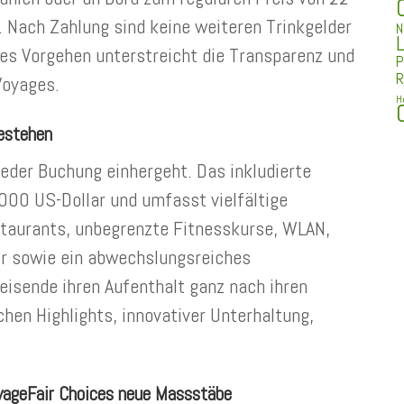
. Nach Zahlung sind keine weiteren Trinkgelder
N
L
es Vorgehen unterstreicht die Transparenz und
P
R
Voyages.
H
bestehen
jeder Buchung einhergeht. Das inkludierte
000 US-Dollar und umfasst vielfältige
staurants, unbegrenzte Fitnesskurse, WLAN,
r sowie ein abwechslungsreiches
isende ihren Aufenthalt ganz nach ihren
hen Highlights, innovativer Unterhaltung,
yageFair Choices neue Massstäbe