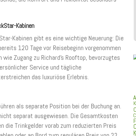
ckStar-Kabinen
tar-Kabinen gibt es eine wichtige Neuerung: Die
 bereits 120 Tage vor Reisebeginn vorgenommen
n wie Zugang zu Richard’s Rooftop, bevorzugtes
persönlicher Service und tägliche
erstreichen das luxuriöse Erlebnis.
A
K
bühren als separate Position bei der Buchung an.
C
d nicht separat ausgewiesen. Die Gesamtkosten
C
F
n die Trinkgelder vorab zum reduzierten Preis
C
K
ahlen oder an Bord zum regulären Preis von 22