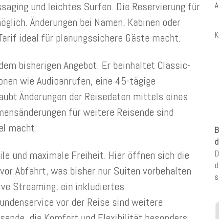
ssaging und leichtes Surfen. Die Reservierung für
A
öglich. Änderungen bei Namen, Kabinen oder
K
Tarif ideal für planungssichere Gäste macht.
dem bisherigen Angebot. Er beinhaltet Classic-
onen wie Audioanrufen, eine 45-tägige
laubt Änderungen der Reisedaten mittels eines
mensänderungen für weitere Reisende sind
el macht.
B
d
ile und maximale Freiheit. Hier öffnen sich die
D
d
vor Abfahrt, was bisher nur Suiten vorbehalten
s
ve Streaming, ein inkludiertes
ndenservice vor der Reise sind weitere
isende, die Komfort und Flexibilität besonders