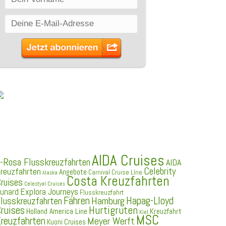
SCHLAGWÖRTER
AIDA Cruises
-Rosa Flusskreuzfahrten
AIDA
Celebrity
reuzfahrten
Angebote
Carnival Cruise LIne
Alaska
Costa Kreuzfahrten
ruises
Celestyal Cruises
Explora Journeys
unard
Flusskreuzfahrt
Fähren
Hapag-Lloyd
Hamburg
lusskreuzfahrten
ruises
Hurtigruten
Holland America Line
Kreuzfahrt
Kiel
MSC
reuzfahrten
Meyer Werft
Kuoni Cruises