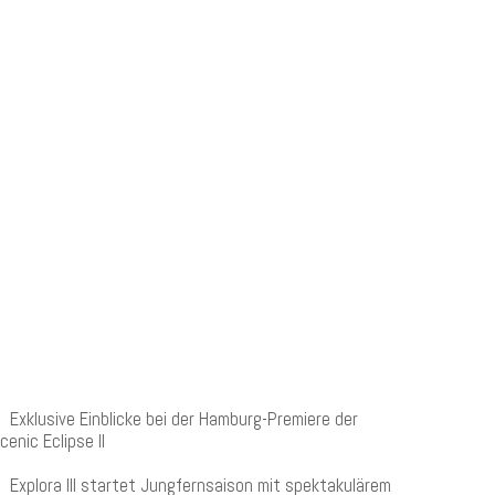
NEUESTE BEITRÄGE
Exklusive Einblicke bei der Hamburg-Premiere der
cenic Eclipse II
Explora III startet Jungfernsaison mit spektakulärem