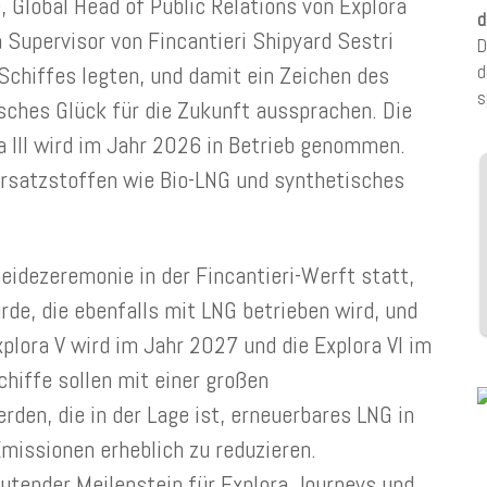
, Global Head of Public Relations von Explora
d
a Supervisor von Fincantieri Shipyard Sestri
D
chiffes legten, und damit ein Zeichen des
d
s
sches Glück für die Zukunft aussprachen. Die
a III wird im Jahr 2026 in Betrieb genommen.
Ersatzstoffen wie Bio-LNG und synthetisches
neidezeremonie in der Fincantieri-Werft statt,
rde, die ebenfalls mit LNG betrieben wird, und
xplora V wird im Jahr 2027 und die Explora VI im
hiffe sollen mit einer großen
den, die in der Lage ist, erneuerbares LNG in
issionen erheblich zu reduzieren.
deutender Meilenstein für Explora Journeys und