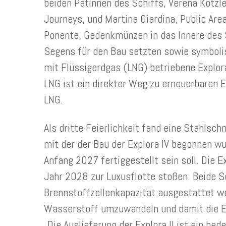
beiden Patinnen des Schiffs, Verena Kötzle
Journeys, und Martina Giardina, Public Are
Ponente, Gedenkmünzen in das Innere des S
Segens für den Bau setzten sowie symboli
mit Flüssigerdgas (LNG) betriebene Explor
LNG ist ein direkter Weg zu erneuerbaren 
LNG.
Als dritte Feierlichkeit fand eine Stahlsch
mit der der Bau der Explora IV begonnen wu
Anfang 2027 fertiggestellt sein soll. Die E
Jahr 2028 zur Luxusflotte stoßen. Beide Sc
Brennstoffzellenkapazität ausgestattet wer
Wasserstoff umzuwandeln und damit die Em
„Die Auslieferung der Explora II ist ein be