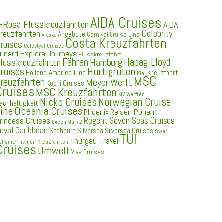
AIDA Cruises
-Rosa Flusskreuzfahrten
AIDA
Celebrity
reuzfahrten
Angebote
Carnival Cruise LIne
Alaska
Costa Kreuzfahrten
ruises
Celestyal Cruises
Explora Journeys
unard
Flusskreuzfahrt
Fähren
Hapag-Lloyd
Hamburg
lusskreuzfahrten
ruises
Hurtigruten
Holland America Line
Kreuzfahrt
Kiel
MSC
reuzfahrten
Meyer Werft
Kuoni Cruises
Cruises
MSC Kreuzfahrten
MV Werften
Norwegian Cruise
Nicko Cruises
achhaltigkeit
ine
Oceania Cruises
Ponant
Phoenix Reisen
Regent Seven Seas Cruises
rincess Cruises
Queen Mary 2
oyal Caribbean
Seabourn
Silversea
Silversea Cruises
Swan
TUI
Thurgau Travel
ellenic
Themen Kreuzfahrten
Cruises
Umwelt
Viva Cruises