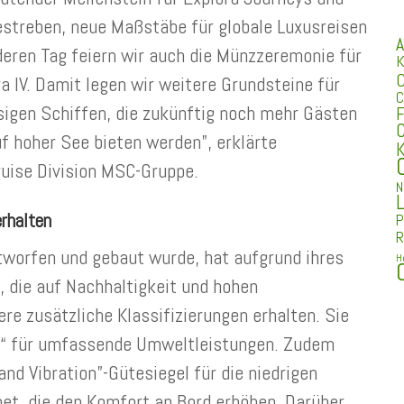
estreben, neue Maßstäbe für globale Luxusreisen
A
eren Tag feiern wir auch die Münzzeremonie für
K
C
ra IV. Damit legen wir weitere Grundsteine für
C
sigen Schiffen, die zukünftig noch mehr Gästen
F
C
uf hoher See bieten werden”, erklärte
K
uise Division MSC-Gruppe.
N
L
erhalten
P
R
entworfen und gebaut wurde, hat aufgrund ihres
H
, die auf Nachhaltigkeit und hohen
re zusätzliche Klassifizierungen erhalten. Sie
lus“ für umfassende Umweltleistungen. Zudem
d Vibration”-Gütesiegel für die niedrigen
et, die den Komfort an Bord erhöhen. Darüber