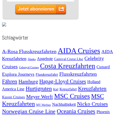
Schlagwörter
AIDA Cruises
A-Rosa Flusskreuzfahrten
AIDA
Celebrity
Kreuzfahrten
Angebote
Carnival Cruise LIne
Alaska
Costa Kreuzfahrten
Cruises
Cunard
Celestyal Cruises
Flusskreuzfahrten
Explora Journeys
Flusskreuzfahrt
Fähren
Hapag-Lloyd Cruises
Hamburg
Holland
Hurtigruten
Kreuzfahrten
America Line
Kreuzfahrt
Kiel
MSC Cruises
MSC
Meyer Werft
Kuoni Cruises
Kreuzfahrten
Nicko Cruises
Nachhaltigkeit
MV Werften
Norwegian Cruise Line
Oceania Cruises
Phoenix