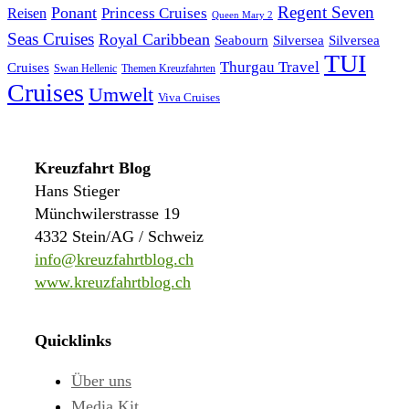
Regent Seven
Ponant
Reisen
Princess Cruises
Queen Mary 2
Seas Cruises
Royal Caribbean
Seabourn
Silversea
Silversea
TUI
Thurgau Travel
Cruises
Swan Hellenic
Themen Kreuzfahrten
Cruises
Umwelt
Viva Cruises
Kreuzfahrt Blog
Hans Stieger
Münchwilerstrasse 19
4332 Stein/AG / Schweiz
info@kreuzfahrtblog.ch
www.kreuzfahrtblog.ch
Quicklinks
Über uns
Media Kit