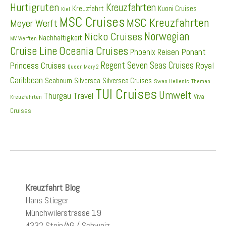
Hurtigruten
Kreuzfahrten
Kreuzfahrt
Kuoni Cruises
Kiel
MSC Cruises
MSC Kreuzfahrten
Meyer Werft
Norwegian
Nicko Cruises
Nachhaltigkeit
MV Werften
Cruise Line
Oceania Cruises
Ponant
Phoenix Reisen
Regent Seven Seas Cruises
Princess Cruises
Royal
Queen Mary 2
Caribbean
Seabourn
Silversea
Silversea Cruises
Swan Hellenic
Themen
TUI Cruises
Umwelt
Thurgau Travel
Viva
Kreuzfahrten
Cruises
Kreuzfahrt Blog
Hans Stieger
Münchwilerstrasse 19
4332 Stein/AG / Schweiz