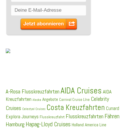
SCHLAGWÖRTER
AIDA Cruises
A-Rosa Flusskreuzfahrten
AIDA
Celebrity
Kreuzfahrten
Angebote
Carnival Cruise LIne
Alaska
Costa Kreuzfahrten
Cruises
Cunard
Celestyal Cruises
Fähren
Flusskreuzfahrten
Explora Journeys
Flusskreuzfahrt
Hapag-Lloyd Cruises
Hamburg
Holland America Line