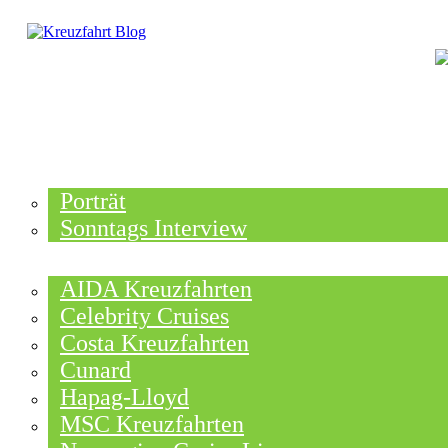
HOME
TOP NEWS
Porträt
Sonntags Interview
SCHIFFE / REEDEREIEN
AIDA Kreuzfahrten
Celebrity Cruises
Costa Kreuzfahrten
Cunard
Hapag-Lloyd
MSC Kreuzfahrten