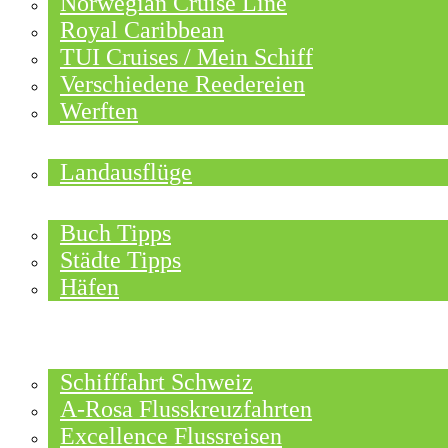
Norwegian Cruise Line
Royal Caribbean
TUI Cruises / Mein Schiff
Verschiedene Reedereien
Werften
ANGEBOTE
Landausflüge
NEU IM BLOG
Buch Tipps
Städte Tipps
Häfen
REISEBERICHTE
FLUSSKREUZFAHRTEN
Schifffahrt Schweiz
A-Rosa Flusskreuzfahrten
Excellence Flussreisen