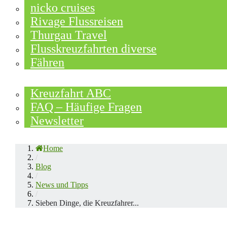
nicko cruises
Rivage Flussreisen
Thurgau Travel
Flusskreuzfahrten diverse
Fähren
WISSEN
Kreuzfahrt ABC
FAQ – Häufige Fragen
Newsletter
Home
/
Blog
/
News und Tipps
/
Sieben Dinge, die Kreuzfahrer...