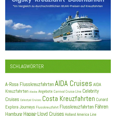
SCHLAGWÖRTER
AIDA Cruises
A-Rosa Flusskreuzfahrten
AIDA
Celebrity
Kreuzfahrten
Angebote
Carnival Cruise LIne
Alaska
Costa Kreuzfahrten
Cruises
Cunard
Celestyal Cruises
Fähren
Flusskreuzfahrten
Explora Journeys
Flusskreuzfahrt
Hapag-Lloyd Cruises
Hamburg
Holland America Line