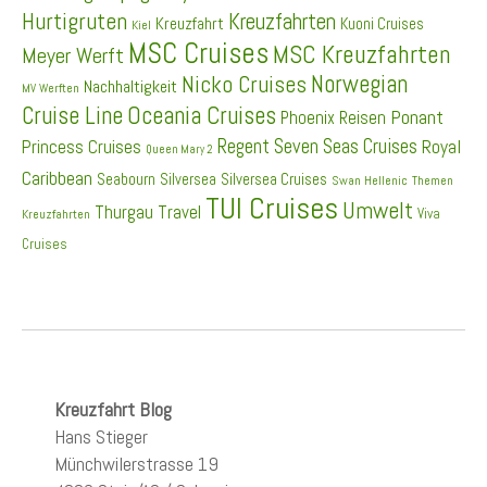
Hurtigruten
Kreuzfahrten
Kreuzfahrt
Kuoni Cruises
Kiel
MSC Cruises
MSC Kreuzfahrten
Meyer Werft
Norwegian
Nicko Cruises
Nachhaltigkeit
MV Werften
Cruise Line
Oceania Cruises
Ponant
Phoenix Reisen
Regent Seven Seas Cruises
Princess Cruises
Royal
Queen Mary 2
Caribbean
Seabourn
Silversea
Silversea Cruises
Swan Hellenic
Themen
TUI Cruises
Umwelt
Thurgau Travel
Viva
Kreuzfahrten
Cruises
Kreuzfahrt Blog
Hans Stieger
Münchwilerstrasse 19