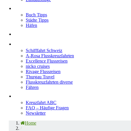
Neu im Blog
Buch Tipps
Städte Tipps
Häfen
Reiseberichte
Flusskreuzfahrten
Schifffahrt Schweiz
A-Rosa Flusskreuzfahrten
Excellence Flussreisen
nicko cruises
Rivage Flussreisen
Thurgau Travel
Flusskreuzfahrten diverse
Fähren
Wissen
Kreuzfahrt ABC
FAQ – Häufige Fragen
Newsletter
Home
/