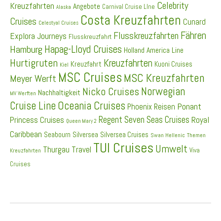
Celebrity
Kreuzfahrten
Angebote
Carnival Cruise LIne
Alaska
Costa Kreuzfahrten
Cruises
Cunard
Celestyal Cruises
Fähren
Flusskreuzfahrten
Explora Journeys
Flusskreuzfahrt
Hapag-Lloyd Cruises
Hamburg
Holland America Line
Hurtigruten
Kreuzfahrten
Kreuzfahrt
Kuoni Cruises
Kiel
MSC Cruises
MSC Kreuzfahrten
Meyer Werft
Norwegian
Nicko Cruises
Nachhaltigkeit
MV Werften
Cruise Line
Oceania Cruises
Ponant
Phoenix Reisen
Regent Seven Seas Cruises
Princess Cruises
Royal
Queen Mary 2
Caribbean
Seabourn
Silversea
Silversea Cruises
Swan Hellenic
Themen
TUI Cruises
Umwelt
Thurgau Travel
Viva
Kreuzfahrten
Cruises