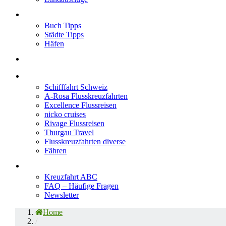
Neu im Blog
Buch Tipps
Städte Tipps
Häfen
Reiseberichte
Flusskreuzfahrten
Schifffahrt Schweiz
A-Rosa Flusskreuzfahrten
Excellence Flussreisen
nicko cruises
Rivage Flussreisen
Thurgau Travel
Flusskreuzfahrten diverse
Fähren
Wissen
Kreuzfahrt ABC
FAQ – Häufige Fragen
Newsletter
Home
/