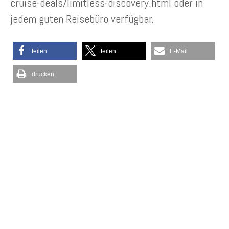
cruise-deals/limitless-discovery.html oder in
jedem guten Reisebüro verfügbar.
teilen
teilen
E-Mail
drucken