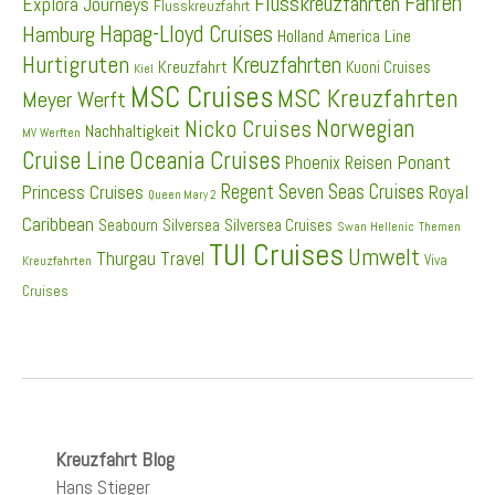
Fähren
Flusskreuzfahrten
Explora Journeys
Flusskreuzfahrt
Hapag-Lloyd Cruises
Hamburg
Holland America Line
Hurtigruten
Kreuzfahrten
Kreuzfahrt
Kuoni Cruises
Kiel
MSC Cruises
MSC Kreuzfahrten
Meyer Werft
Norwegian
Nicko Cruises
Nachhaltigkeit
MV Werften
Cruise Line
Oceania Cruises
Ponant
Phoenix Reisen
Regent Seven Seas Cruises
Princess Cruises
Royal
Queen Mary 2
Caribbean
Seabourn
Silversea
Silversea Cruises
Swan Hellenic
Themen
TUI Cruises
Umwelt
Thurgau Travel
Viva
Kreuzfahrten
Cruises
Kreuzfahrt Blog
Hans Stieger