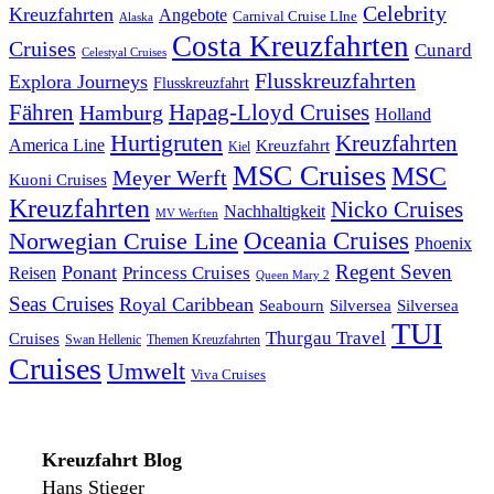
Celebrity
Kreuzfahrten
Angebote
Carnival Cruise LIne
Alaska
Costa Kreuzfahrten
Cruises
Cunard
Celestyal Cruises
Flusskreuzfahrten
Explora Journeys
Flusskreuzfahrt
Fähren
Hapag-Lloyd Cruises
Hamburg
Holland
Hurtigruten
Kreuzfahrten
America Line
Kreuzfahrt
Kiel
MSC Cruises
MSC
Meyer Werft
Kuoni Cruises
Kreuzfahrten
Nicko Cruises
Nachhaltigkeit
MV Werften
Norwegian Cruise Line
Oceania Cruises
Phoenix
Regent Seven
Ponant
Reisen
Princess Cruises
Queen Mary 2
Seas Cruises
Royal Caribbean
Seabourn
Silversea
Silversea
TUI
Thurgau Travel
Cruises
Swan Hellenic
Themen Kreuzfahrten
Cruises
Umwelt
Viva Cruises
Kreuzfahrt Blog
Hans Stieger