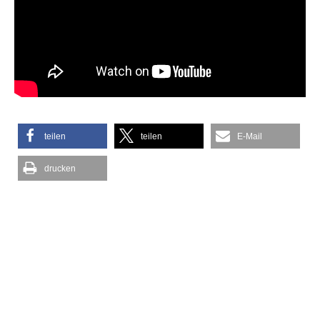
teilen
teilen
E-Mail
drucken