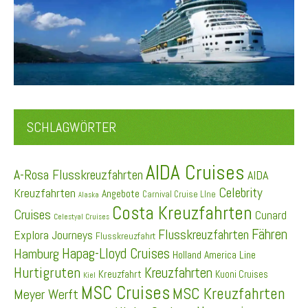
SCHLAGWÖRTER
AIDA Cruises
A-Rosa Flusskreuzfahrten
AIDA
Celebrity
Kreuzfahrten
Angebote
Carnival Cruise LIne
Alaska
Costa Kreuzfahrten
Cruises
Cunard
Celestyal Cruises
Fähren
Flusskreuzfahrten
Explora Journeys
Flusskreuzfahrt
Hapag-Lloyd Cruises
Hamburg
Holland America Line
Hurtigruten
Kreuzfahrten
Kreuzfahrt
Kuoni Cruises
Kiel
MSC Cruises
MSC Kreuzfahrten
Meyer Werft