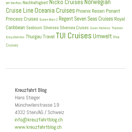
Norwegian
Nicko Cruises
Nachhaltigkeit
MV Werften
Cruise Line
Oceania Cruises
Ponant
Phoenix Reisen
Regent Seven Seas Cruises
Princess Cruises
Royal
Queen Mary 2
Caribbean
Seabourn
Silversea
Silversea Cruises
Swan Hellenic
Themen
TUI Cruises
Umwelt
Thurgau Travel
Viva
Kreuzfahrten
Cruises
Kreuzfahrt Blog
Hans Stieger
Münchwilerstrasse 19
4332 Stein/AG / Schweiz
info@kreuzfahrtblog.ch
www.kreuzfahrtblog.ch