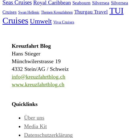
Seas Cruises
Royal Caribbean
Seabourn
Silversea
Silversea
TUI
Thurgau Travel
Cruises
Swan Hellenic
Themen Kreuzfahrten
Cruises
Umwelt
Viva Cruises
Kreuzfahrt Blog
Hans Stieger
Münchwilerstrasse 19
4332 Stein/AG / Schweiz
info@kreuzfahrtblog.ch
www.kreuzfahrtblog.ch
Quicklinks
Über uns
Media Kit
Datenschutzerklärung