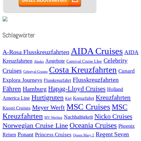
Schlagwörter
AIDA Cruises
A-Rosa Flusskreuzfahrten
AIDA
Celebrity
Kreuzfahrten
Angebote
Carnival Cruise LIne
Alaska
Costa Kreuzfahrten
Cruises
Cunard
Celestyal Cruises
Flusskreuzfahrten
Explora Journeys
Flusskreuzfahrt
Fähren
Hapag-Lloyd Cruises
Hamburg
Holland
Hurtigruten
Kreuzfahrten
America Line
Kreuzfahrt
Kiel
MSC Cruises
MSC
Meyer Werft
Kuoni Cruises
Kreuzfahrten
Nicko Cruises
Nachhaltigkeit
MV Werften
Norwegian Cruise Line
Oceania Cruises
Phoenix
Regent Seven
Ponant
Reisen
Princess Cruises
Queen Mary 2