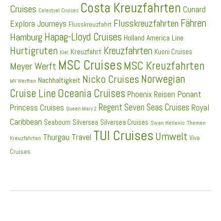
Costa Kreuzfahrten
Cruises
Cunard
Celestyal Cruises
Fähren
Flusskreuzfahrten
Explora Journeys
Flusskreuzfahrt
Hapag-Lloyd Cruises
Hamburg
Holland America Line
Hurtigruten
Kreuzfahrten
Kreuzfahrt
Kuoni Cruises
Kiel
MSC Cruises
MSC Kreuzfahrten
Meyer Werft
Norwegian
Nicko Cruises
Nachhaltigkeit
MV Werften
Cruise Line
Oceania Cruises
Ponant
Phoenix Reisen
Regent Seven Seas Cruises
Princess Cruises
Royal
Queen Mary 2
Caribbean
Seabourn
Silversea
Silversea Cruises
Swan Hellenic
Themen
TUI Cruises
Umwelt
Thurgau Travel
Viva
Kreuzfahrten
Cruises