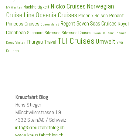
Norwegian
Nicko Cruises
Nachhaltigkeit
MV Werften
Cruise Line
Oceania Cruises
Ponant
Phoenix Reisen
Regent Seven Seas Cruises
Princess Cruises
Royal
Queen Mary 2
Caribbean
Seabourn
Silversea
Silversea Cruises
Swan Hellenic
Themen
TUI Cruises
Umwelt
Thurgau Travel
Viva
Kreuzfahrten
Cruises
Kreuzfahrt Blog
Hans Stieger
Münchwilerstrasse 19
4332 Stein/AG / Schweiz
info@kreuzfahrtblog.ch
www.kreuzfahrtblog.ch