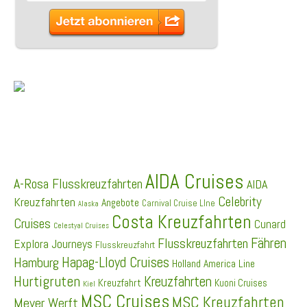
SCHLAGWÖRTER
AIDA Cruises
A-Rosa Flusskreuzfahrten
AIDA
Celebrity
Kreuzfahrten
Angebote
Carnival Cruise LIne
Alaska
Costa Kreuzfahrten
Cruises
Cunard
Celestyal Cruises
Fähren
Flusskreuzfahrten
Explora Journeys
Flusskreuzfahrt
Hapag-Lloyd Cruises
Hamburg
Holland America Line
Hurtigruten
Kreuzfahrten
Kreuzfahrt
Kuoni Cruises
Kiel
MSC Cruises
MSC Kreuzfahrten
Meyer Werft