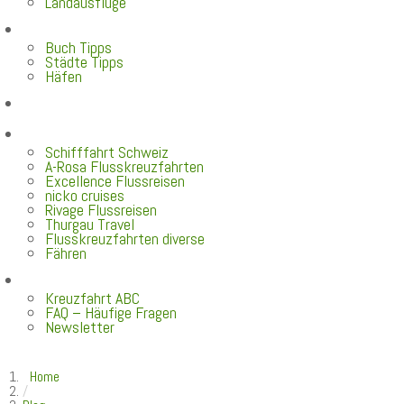
Landausflüge
Neu im Blog
Buch Tipps
Städte Tipps
Häfen
Reiseberichte
Flusskreuzfahrten
Schifffahrt Schweiz
A-Rosa Flusskreuzfahrten
Excellence Flussreisen
nicko cruises
Rivage Flussreisen
Thurgau Travel
Flusskreuzfahrten diverse
Fähren
Wissen
Kreuzfahrt ABC
FAQ – Häufige Fragen
Newsletter
Home
/