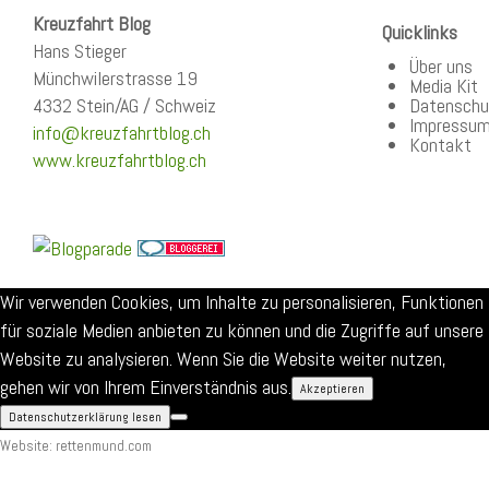
Kreuzfahrt Blog
Quicklinks
Hans Stieger
Über uns
Münchwilerstrasse 19
Media Kit
4332 Stein/AG / Schweiz
Datenschu
Impressu
info@kreuzfahrtblog.ch
Kontakt
www.kreuzfahrtblog.ch
Wir verwenden Cookies, um Inhalte zu personalisieren, Funktionen
für soziale Medien anbieten zu können und die Zugriffe auf unsere
Website zu analysieren. Wenn Sie die Website weiter nutzen,
gehen wir von Ihrem Einverständnis aus.
Akzeptieren
Datenschutzerklärung lesen
Website: rettenmund.com