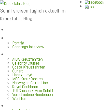
Schiffsreisen täglich aktuell im
Kreuzfahrt Blog
Home
Top News
Porträt
Sonntags Interview
Schiffe / Reedereien
AIDA Kreuzfahrten
Celebrity Cruises
Costa Kreuzfahrten
Cunard
Hapag-Lloyd
MSC Kreuzfahrten
Norwegian Cruise Line
Royal Caribbean
TUI Cruises / Mein Schiff
Verschiedene Reedereien
Werften
Angebote