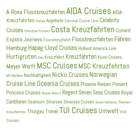
AIDA Cruises
A-Rosa Flusskreuzfahrten
AIDA
Celebrity
Kreuzfahrten
Angebote
Carnival Cruise LIne
Alaska
Costa Kreuzfahrten
Cruises
Cunard
Celestyal Cruises
Fähren
Flusskreuzfahrten
Explora Journeys
Flusskreuzfahrt
Hapag-Lloyd Cruises
Hamburg
Holland America Line
Hurtigruten
Kreuzfahrten
Kreuzfahrt
Kuoni Cruises
Kiel
MSC Cruises
MSC Kreuzfahrten
Meyer Werft
Norwegian
Nicko Cruises
Nachhaltigkeit
MV Werften
Cruise Line
Oceania Cruises
Ponant
Phoenix Reisen
Regent Seven Seas Cruises
Princess Cruises
Royal
Queen Mary 2
Caribbean
Seabourn
Silversea
Silversea Cruises
Swan Hellenic
Themen
TUI Cruises
Umwelt
Thurgau Travel
Viva
Kreuzfahrten
Cruises