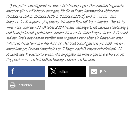
**) Es gelten die Allgemeinen Geschäftsbedingungen. Das zeitlich begrenzte
Angebot gilt nur für Neubuchungen, für die in Frage kommenden Abfahrten
(311S271124.1, 131S310125.1, 311S280225.2) und ist nur mit dem
Angebot der Kampagne „Experience Wonders Beyond“ kombinierbar. Die Aktion
wird nicht über den 30. Oktober 2024 hinaus verlängert, ist kapazitätsabhängig
und kann jederzeit gestrichen werden. Eine zusätzliche Ersparnis von 5 Prozent
auf den Preis des besten verfügbaren Angebots kann über ein Reisebüro oder
telefonisch bei Scenic unter +44 44 161 234 2848 geltend gemacht werden.
Anzahlung pro Person (innerhalb von 7 Tagen nach Buchung erforderlich): 20
Prozent des Kreuzfahrtpreises. Alle angegebenen Preise gelten pro Person im
Doppelzimmer und beinhalten Hafengebühren und Steuern
teilen
teilen
E-Mail
drucken