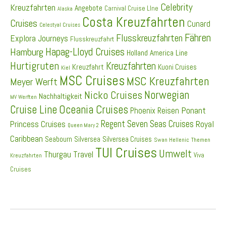
Celebrity
Kreuzfahrten
Angebote
Carnival Cruise LIne
Alaska
Costa Kreuzfahrten
Cruises
Cunard
Celestyal Cruises
Fähren
Flusskreuzfahrten
Explora Journeys
Flusskreuzfahrt
Hapag-Lloyd Cruises
Hamburg
Holland America Line
Hurtigruten
Kreuzfahrten
Kreuzfahrt
Kuoni Cruises
Kiel
MSC Cruises
MSC Kreuzfahrten
Meyer Werft
Norwegian
Nicko Cruises
Nachhaltigkeit
MV Werften
Cruise Line
Oceania Cruises
Ponant
Phoenix Reisen
Regent Seven Seas Cruises
Princess Cruises
Royal
Queen Mary 2
Caribbean
Seabourn
Silversea
Silversea Cruises
Swan Hellenic
Themen
TUI Cruises
Umwelt
Thurgau Travel
Viva
Kreuzfahrten
Cruises